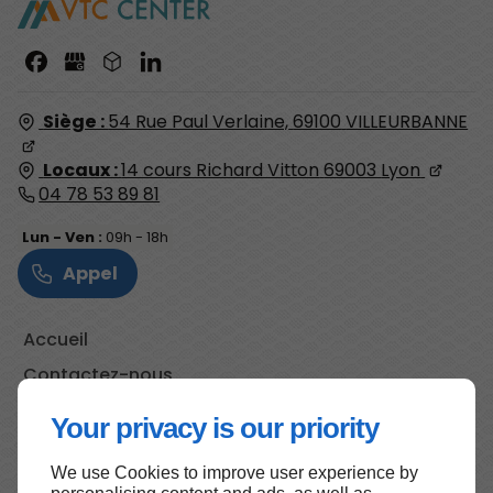
Siège :
54 Rue Paul Verlaine,
69100
VILLEURBANNE
Locaux :
14 cours Richard Vitton
69003
Lyon
04 78 53 89 81
Lun - Ven :
09h - 18h
Appel
Accueil
Contactez-nous
Mentions légales
Your privacy is our priority
Plan du site
We use Cookies to improve user experience by